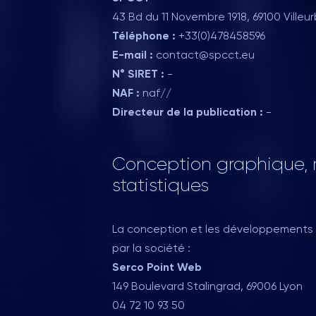
43 Bd du 11 Novembre 1918, 69100 Ville
Téléphone :
+33(0)478458596
E-mail :
contact@spcct.eu
N° SIRET :
-
NAF :
naf//
Directeur de la publication :
-
Conception graphique, r
statistiques
La conception et les développements 
par la société :
Serco Point Web
149 Boulevard Stalingrad, 69006 Lyon
04 72 10 93 50